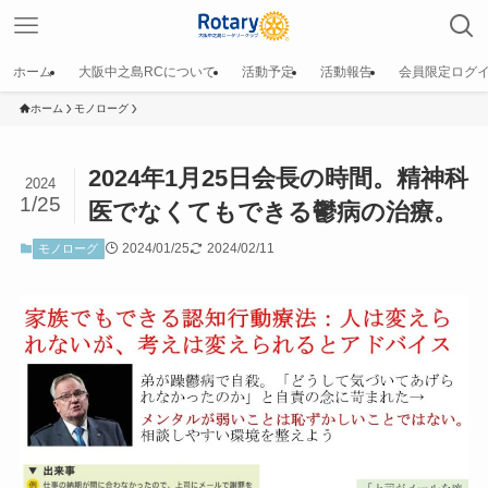
ホーム
大阪中之島RCについて
活動予定
活動報告
会員限定ログ
ホーム
モノローグ
2024年1月25日会長の時間。精神科
2024
1/25
医でなくてもできる鬱病の治療。
2024/01/25
2024/02/11
モノローグ