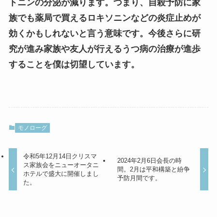
トニンの分泌が減ります。つまり、自殺予防に家
族でも薬局で買えるロキソニンなどの炎症止めが
効くかもしれないと言う意味です。今後さらに研
究が進み家族や友人が行えるうつ病の治療が進歩
することを僕は切望しています。
モノローグ
令和5年12月14日クリスマ
2024年2月6日会長の時
ス家族会をニューオータニ
間。2月は平和構築と紛争
ホテルで盛大に開催しまし
予防月間です。
た。