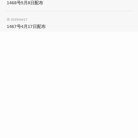
1468号5月8日配布
2025/04/17
1467号4月17日配布
2025/04/09
1446号4月10日例会配布号
2025-2026 会長挨拶
記事が見つかりませんでした。