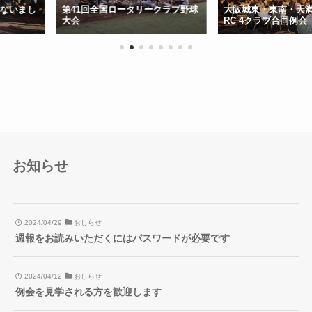
ロータリークラブ野球
大阪城東・東南・天満橋・中之島
第35回
RC 4クラブ合同例会
会・表彰
お知らせ
2024/04/29
おしらせ
週報をお読みいただくにはパスワードが必要です
2024/04/12
おしらせ
例会を見学される方を歓迎します