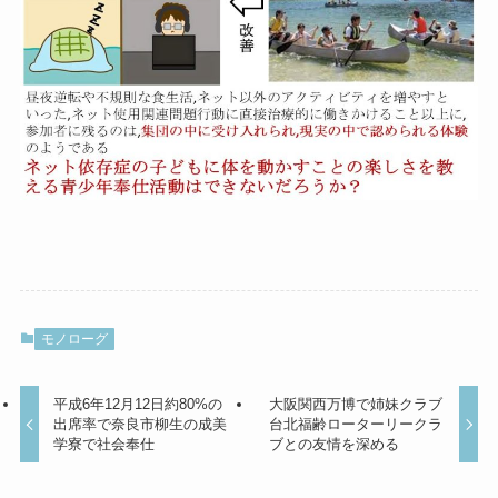
モノローグ
平成6年12月12日約80%の
大阪関西万博で姉妹クラブ
出席率で奈良市柳生の成美
台北福齢ローターリークラ
学寮で社会奉仕
ブとの友情を深める