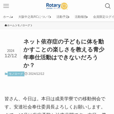
ホーム
大阪中之島RCについて
活動予定
活動報告
会員限定ログ
ホーム
モノローグ
ネット依存症の子どもに体を動
かすことの楽しさを教える青少
2024
12/12
年奉仕活動はできないだろう
か？
2024/12/12
モノローグ
皆さん、今日は。本日は成美学寮での移動例会で
す。安達社会奉仕委員長よろしくお願いします。