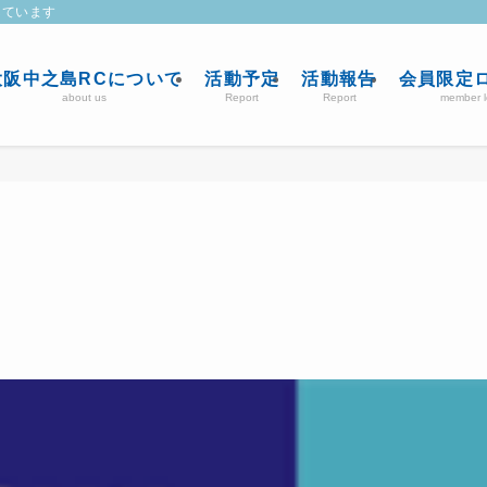
しています
大阪中之島RCについて
活動予定
活動報告
会員限定
about us
Report
Report
member l