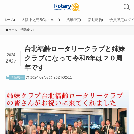
ホーム
大阪中之島RCについて
活動予定
活動報告
会員限定ログ
ホーム
活動報告
台北福齢ロータリークラブと姉妹
2024
クラブになって令和6年は２０周
2/07
年です
2024/02/07
2024/02/11
活動報告